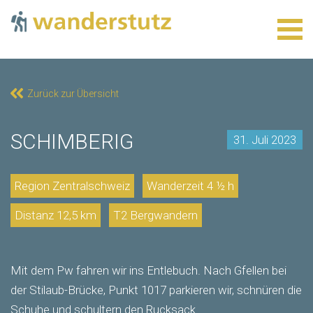
Togg
navig
Zurück zur Übersicht
SCHIMBERIG
31. Juli 2023
Region Zentralschweiz
Wanderzeit 4 ½ h
Distanz 12,5 km
T2 Bergwandern
Mit dem Pw fahren wir ins Entlebuch. Nach Gfellen bei
der Stilaub-Brücke, Punkt 1017 parkieren wir, schnüren die
Schuhe und schultern den Rucksack.